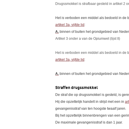
Drugssmokkel is strafbaar gesteld in artikel 2 o
Het is verboden een middel als bedoeld in de 
artikel 3a, vijfde lid
:
A.
binnen of buiten het grondgebied van Neder
Artikel 3 onder a van de Opiumwet (lijst II)
Het is verboden een middel als bedoeld in de b
artikel 3a, vijfde lid
:
A.
binnen of buiten het grondgebied van Neder
Straffen drugssmokkel
De straf die op drugssmokkel is gesteld, is gere
Hij die opzettelijk handelt in strijd met een in
ar
gevangenisstraf van ten hoogste twaalf jaren.
Bij het opzettelijk binnenbrengen van een gerin
De maximale gevangenisstraf is dan 1 jaar.