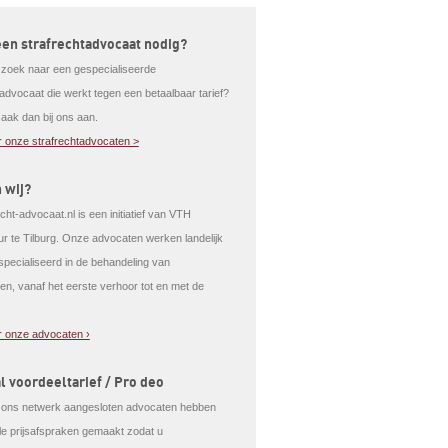
een strafrechtadvocaat nodig?
 zoek naar een gespecialiseerde
tadvocaat die werkt tegen een betaalbaar tarief?
aak dan bij ons aan.
 onze strafrechtadvocaten >
n wij?
cht-advocaat.nl is een initiatief van VTH
r te Tilburg. Onze advocaten werken landelijk
especialiseerd in de behandeling van
n, vanaf het eerste verhoor tot en met de
 onze advocaten ›
l voordeeltarief / Pro deo
j ons netwerk aangesloten advocaten hebben
ale prijsafspraken gemaakt zodat u