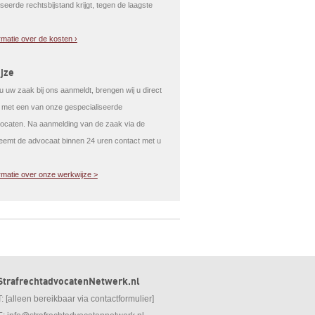
seerde rechtsbijstand krijgt, tegen de laagste
rmatie over de kosten ›
jze
 uw zaak bij ons aanmeldt, brengen wij u direct
t met een van onze gespecialiseerde
caten. Na aanmelding van de zaak via de
eemt de advocaat binnen 24 uren contact met u
rmatie over onze werkwijze >
StrafrechtadvocatenNetwerk.nl
T: [alleen bereikbaar via contactformulier]