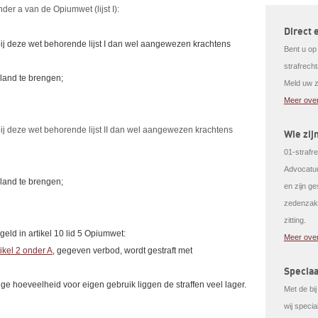
nder a van de Opiumwet (lijst I):
Direct 
bij deze wet behorende lijst I dan wel aangewezen krachtens
Bent u op
strafrech
land te brengen;
Meld uw z
Meer over
ij deze wet behorende lijst II dan wel aangewezen krachtens
Wie zij
01-strafre
Advocatuu
land te brengen;
en zijn g
zedenzake
zitting.
geld in artikel 10 lid 5 Opiumwet:
Meer over
tikel 2 onder A
, gegeven verbod, wordt gestraft met
Speciaa
ge hoeveelheid voor eigen gebruik liggen de straffen veel lager.
Met de bi
wij speci