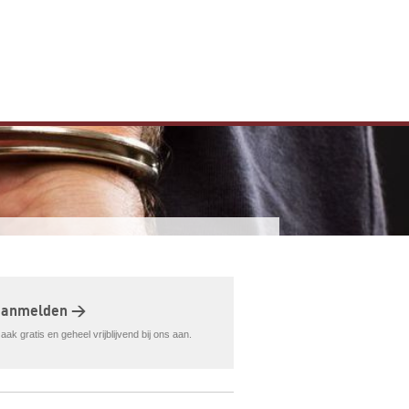
aanmelden >
ak gratis en geheel vrijblijvend bij ons aan.