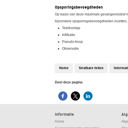
Opsporingsbevoegdheden
Op basis van deze maximale gevangenisstraf m
bijzondere opsporingsbevoegdheden inzetten,
Telefoontap
Infiltratie
Pseudo-koop
Observatie
Home
Strafbare feiten
Informat
Deel deze pagina
Informatie
Al
Home
Alg