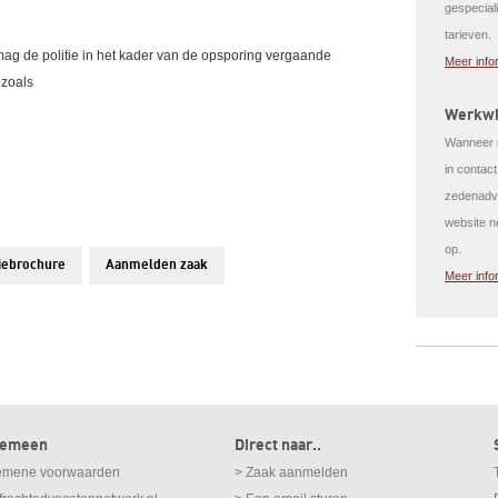
gespeciali
tarieven.
ag de politie in het kader van de opsporing vergaande
Meer info
 zoals
Werkwi
Wanneer u
in contac
zedenadvo
website n
op.
iebrochure
Aanmelden zaak
Meer info
gemeen
Direct naar..
emene voorwaarden
> Zaak aanmelden