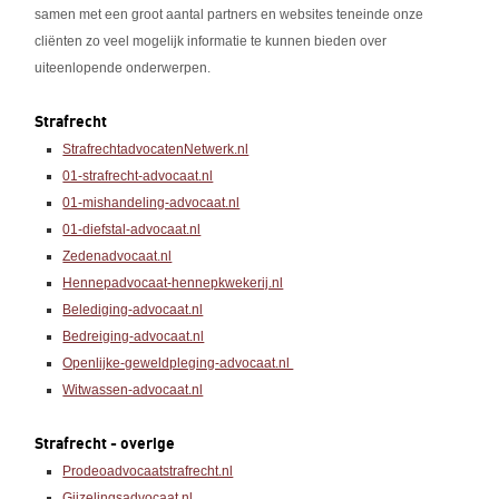
samen met een groot aantal partners en websites teneinde onze
cliënten zo veel mogelijk informatie te kunnen bieden over
uiteenlopende onderwerpen.
Strafrecht
StrafrechtadvocatenNetwerk.nl
01-strafrecht-advocaat.nl
01-mishandeling-advocaat.nl
01-diefstal-advocaat.nl
Zedenadvocaat.nl
Hennepadvocaat-hennepkwekerij.nl
Belediging-advocaat.nl
Bedreiging-advocaat.nl
Openlijke-geweldpleging-advocaat.nl
Witwassen-advocaat.nl
Strafrecht - overige
Prodeoadvocaatstrafrecht.nl
Gijzelingsadvocaat.nl