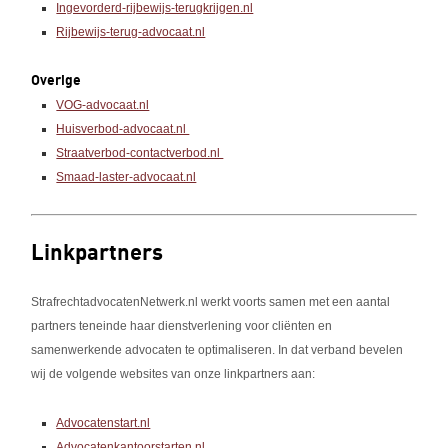
Ingevorderd-rijbewijs-terugkrijgen.nl
Rijbewijs-terug-advocaat.nl
Overige
VOG-advocaat.nl
Huisverbod-advocaat.nl
Straatverbod-contactverbod.nl
Smaad-laster-advocaat.nl
Linkpartners
StrafrechtadvocatenNetwerk.nl werkt voorts samen met een aantal
partners teneinde haar dienstverlening voor cliënten en
samenwerkende advocaten te optimaliseren. In dat verband bevelen
wij de volgende websites van onze linkpartners aan:
Advocatenstart.nl
Advocatenkantoorstarten.nl