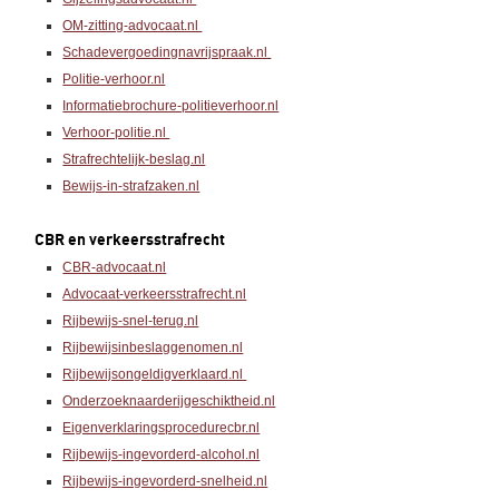
OM-zitting-advocaat.nl
Schadevergoedingnavrijspraak.nl
Politie-verhoor.nl
Informatiebrochure-politieverhoor.nl
Verhoor-politie.nl
Strafrechtelijk-beslag.nl
Bewijs-in-strafzaken.nl
CBR en verkeersstrafrecht
CBR-advocaat.nl
Advocaat-verkeersstrafrecht.nl
Rijbewijs-snel-terug.nl
Rijbewijsinbeslaggenomen.nl
Rijbewijsongeldigverklaard.nl
Onderzoeknaarderijgeschiktheid.nl
Eigenverklaringsprocedurecbr.nl
Rijbewijs-ingevorderd-alcohol.nl
Rijbewijs-ingevorderd-snelheid.nl