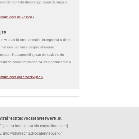
seerde rechtsbijstand krijgt, tegen de laagste
rmatie over de kosten ›
jze
 uw zaak bij ons aanmeldt, brengen wij u direct
t met een van onze gespecialiseerde
caten. Na aanmelding van de zaak via de
eemt de advocaat binnen 24 uren contact met u
rmatie over onze werkwijze >
StrafrechtadvocatenNetwerk.nl
T: [alleen bereikbaar via contactformulier]
E:
info@strafrechtadvocatennetwerk.nl