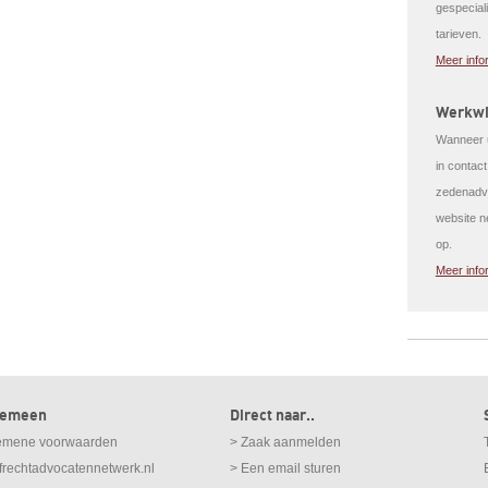
gespeciali
tarieven.
Meer info
Werkwi
Wanneer u
in contac
zedenadvo
website n
op.
Meer info
gemeen
Direct naar..
emene voorwaarden
> Zaak aanmelden
afrechtadvocatennetwerk.nl
> Een email sturen