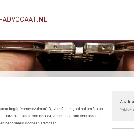
Zaak 
ische begrip 'vormverzuimen'. Bij vormfouten gaat het om fouten
Meld uw za
iet-ontvankelijkheid van het OM, vrijspraak of strafvermindering.
rden beoordeeld door een advocaat.