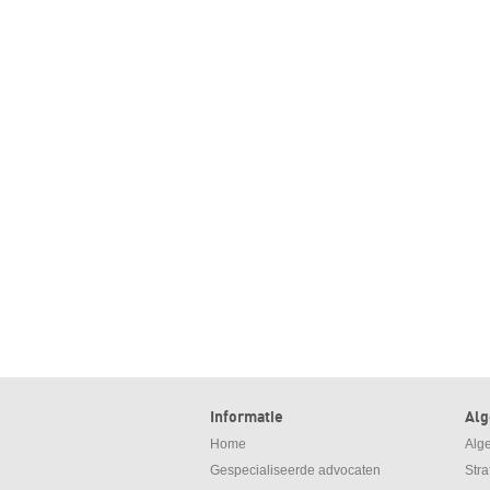
Informatie
Al
Home
Alg
Gespecialiseerde advocaten
Str