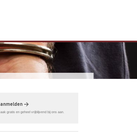
aanmelden >
ak gratis en geheel vrijblijvend bij ons aan.