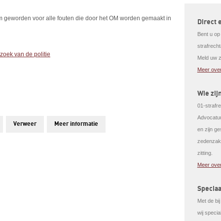
m geworden voor alle fouten die door het OM worden gemaakt in
Direct 
Bent u op
strafrech
zoek van de politie
Meld uw z
Meer over
Wie zij
01-strafre
Advocatuu
Verweer
Meer informatie
en zijn g
zedenzake
zitting.
Meer over
Speciaa
Met de bi
wij speci