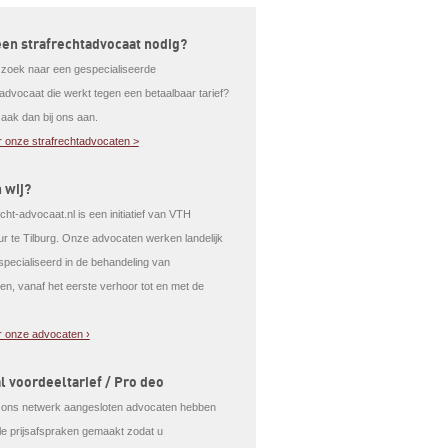
een strafrechtadvocaat nodig?
 zoek naar een gespecialiseerde
tadvocaat die werkt tegen een betaalbaar tarief?
aak dan bij ons aan.
 onze strafrechtadvocaten >
n wij?
cht-advocaat.nl is een initiatief van VTH
r te Tilburg. Onze advocaten werken landelijk
especialiseerd in de behandeling van
n, vanaf het eerste verhoor tot en met de
 onze advocaten ›
l voordeeltarief / Pro deo
j ons netwerk aangesloten advocaten hebben
ale prijsafspraken gemaakt zodat u