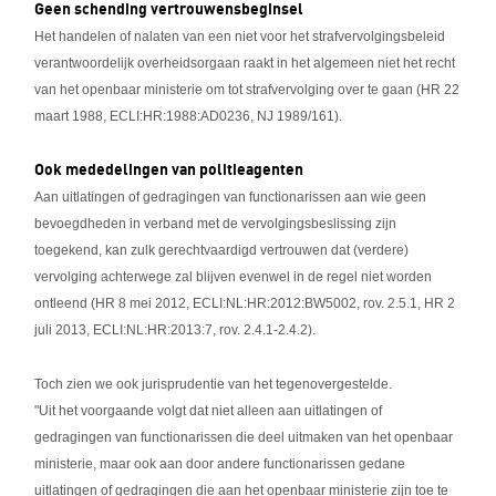
Geen schending vertrouwensbeginsel
Het handelen of nalaten van een niet voor het strafvervolgingsbeleid
verantwoordelijk overheidsorgaan raakt in het algemeen niet het recht
van het openbaar ministerie om tot strafvervolging over te gaan (HR 22
maart 1988, ECLI:HR:1988:AD0236, NJ 1989/161).
Ook mededelingen van politieagenten
Aan uitlatingen of gedragingen van functionarissen aan wie geen
bevoegdheden in verband met de vervolgingsbeslissing zijn
toegekend, kan zulk gerechtvaardigd vertrouwen dat (verdere)
vervolging achterwege zal blijven evenwel in de regel niet worden
ontleend (HR 8 mei 2012, ECLI:NL:HR:2012:BW5002, rov. 2.5.1, HR 2
juli 2013, ECLI:NL:HR:2013:7, rov. 2.4.1-2.4.2).
Toch zien we ook jurisprudentie van het tegenovergestelde.
"Uit het voorgaande volgt dat niet alleen aan uitlatingen of
gedragingen van functionarissen die deel uitmaken van het openbaar
ministerie, maar ook aan door andere functionarissen gedane
uitlatingen of gedragingen die aan het openbaar ministerie zijn toe te