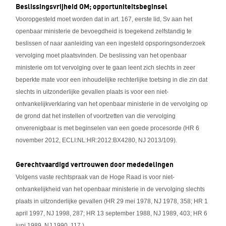
Beslissingsvrijheid OM; opportuniteitsbeginsel
Vooropgesteld moet worden dat in art. 167, eerste lid, Sv aan het
openbaar ministerie de bevoegdheid is toegekend zelfstandig te
beslissen of naar aanleiding van een ingesteld opsporingsonderzoek
vervolging moet plaatsvinden. De beslissing van het openbaar
ministerie om tot vervolging over te gaan leent zich slechts in zeer
beperkte mate voor een inhoudelijke rechterlijke toetsing in die zin dat
slechts in uitzonderlijke gevallen plaats is voor een niet-
ontvankelijkverklaring van het openbaar ministerie in de vervolging op
de grond dat het instellen of voortzetten van die vervolging
onverenigbaar is met beginselen van een goede procesorde (HR 6
november 2012, ECLI:NL:HR:2012:BX4280, NJ 2013/109).
Gerechtvaardigd vertrouwen door mededelingen
Volgens vaste rechtspraak van de Hoge Raad is voor niet-
ontvankelijkheid van het openbaar ministerie in de vervolging slechts
plaats in uitzonderlijke gevallen (HR 29 mei 1978, NJ 1978, 358; HR 1
april 1997, NJ 1998, 287; HR 13 september 1988, NJ 1989, 403; HR 6
juni 1989, NJ 1990, 117.).