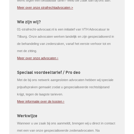
werkt tegen een betaalbaar tarief? Meld uw zaak dan bij ons aan.
Meer over onze strafrechtadvocaten >
Wie zijn wij?
01-strafrecht-advocaat.nl is een initiatief van VTH Advocatuur te
Tilburg. Onze advocaten werken landelijk en zijn gespecialiseerd in
de behandeling van zedenzaken, vanaf het eerste verhoor tot en
met de zitting.
Meer over onze advocaten ›
Speciaal voordeeltarief / Pro deo
Met de bij ons netwerk aangesloten advocaten hebben wij speciale
prijsafspraken gemaakt zodat u gespecialiseerde rechtsbijstand
krijgt, tegen de laagste tarieven.
Meer informatie over de kosten ›
Werkwijze
Wanneer u uw zaak bij ons aanmeldt, brengen wij u direct in contact
met een van onze gespecialiseerde zedenadvocaten. Na